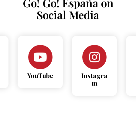
Go! Go! España on
Social Media
YouTube
Instagra
m