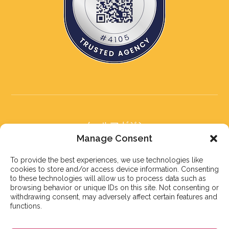
メールマガジン
メールマガジンに登録する
Manage Consent
To provide the best experiences, we use technologies like
cookies to store and/or access device information. Consenting
to these technologies will allow us to process data such as
browsing behavior or unique IDs on this site. Not consenting or
withdrawing consent, may adversely affect certain features and
登録する
functions.