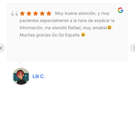
Muy buena atención, y muy
pacientes especialmente a la hora de explicar la
información, me atendió Rafael, muy amable
.
Muchas gracias Go Go España
‹
Lili C.