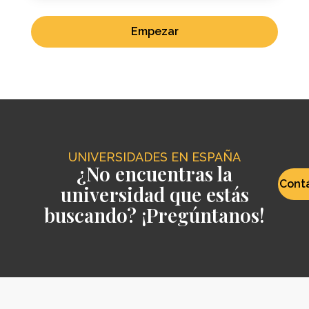
Empezar
UNIVERSIDADES EN ESPAÑA
¿No encuentras la
Cont
universidad que estás
buscando? ¡Pregúntanos!