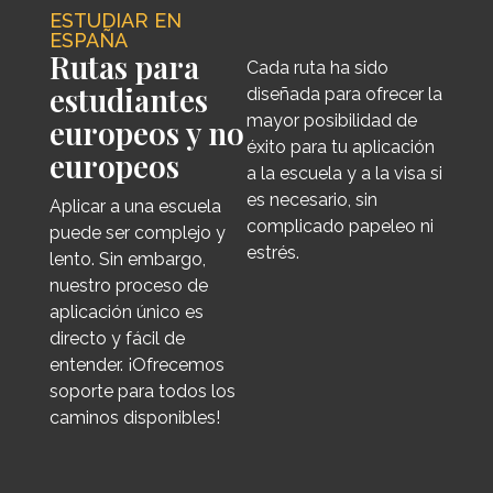
ESTUDIAR EN
ESPAÑA
Rutas para
Cada ruta ha sido
estudiantes
diseñada para ofrecer la
mayor posibilidad de
europeos y no
éxito para tu aplicación
europeos
a la escuela y a la visa si
es necesario, sin
Aplicar a una escuela
complicado papeleo ni
puede ser complejo y
estrés.
lento. Sin embargo,
nuestro proceso de
aplicación único es
directo y fácil de
entender. ¡Ofrecemos
soporte para todos los
caminos disponibles!