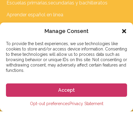
Escuelas primarias,secundarias y bachilleratos
Aprender español en línea
Viajes de estudios para grupos
Manage Consent
Familias anfitrionas en España
To provide the best experiences, we use technologies like
cookies to store and/or access device information. Consenting
Alojamiento en España
to these technologies will allow us to process data such as
browsing behavior or unique IDs on this site. Not consenting or
withdrawing consent, may adversely affect certain features and
LINKS
functions.
Preguntas frecuentes
Accept
Comparar precios escuelas de español
Opt-out preferences
Privacy Statement
Calculadora del costo de vida en España
Calculadora de Visado Schengen
Blog