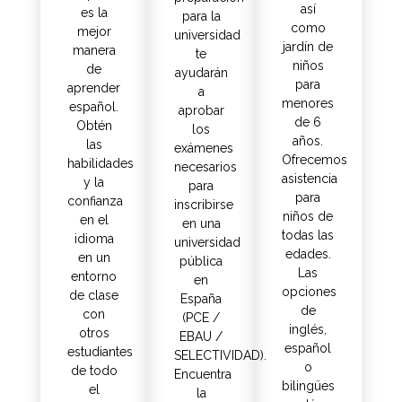
así
es la
para la
como
mejor
universidad
jardín de
manera
te
niños
de
ayudarán
para
aprender
a
menores
español.
aprobar
de 6
Obtén
los
años.
las
exámenes
Ofrecemos
habilidades
necesarios
asistencia
y la
para
para
confianza
inscribirse
niños de
en el
en una
todas las
idioma
universidad
edades.
en un
pública
Las
entorno
en
opciones
de clase
España
de
con
(PCE /
inglés,
otros
EBAU /
español
estudiantes
SELECTIVIDAD).
o
de todo
Encuentra
bilingües
el
la