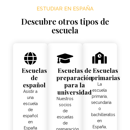
ESTUDIAR EN ESPAÑA
Descubre otros tipos de
escuela
Escuelas
Escuelas de
Escuelas
de
preparación
primarias
español
para la
La
universidad
escuela
Asistir a
primaria,
una
Nuestros
secundaria
escuela
socios
o
de
de
bachilleratos
español
escuelas
en
en
de
España,
España
preparación