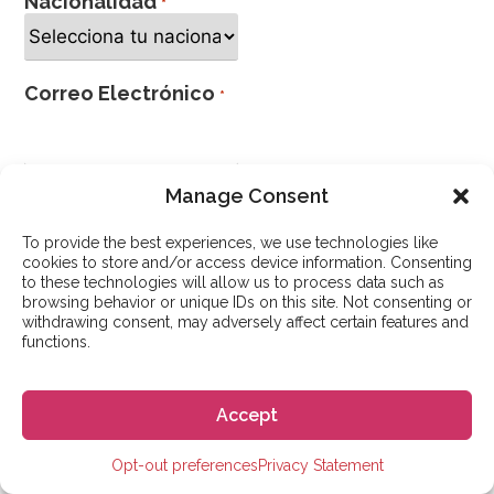
Nacionalidad
*
Correo Electrónico
*
Manage Consent
Mensaje
To provide the best experiences, we use technologies like
cookies to store and/or access device information. Consenting
to these technologies will allow us to process data such as
browsing behavior or unique IDs on this site. Not consenting or
withdrawing consent, may adversely affect certain features and
functions.
Accept
¿Cómo nos conociste?
*
Opt-out preferences
Privacy Statement