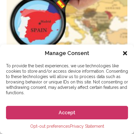
Manage Consent
APRENDER ESPAÑOL
To provide the best experiences, we use technologies like
Las 4 mejores escuelas de
cookies to store and/or access device information. Consenting
to these technologies will allow us to process data such as
español en Madrid
browsing behavior or unique IDs on this site. Not consenting or
withdrawing consent, may adversely affect certain features and
functions.
25 - Sep - 2025
Accept
Opt-out preferences
Privacy Statement