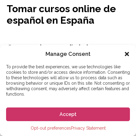
Tomar cursos online de
español en España
Cursos de español de
Manage Consent
establecimientos educativos
españoles
To provide the best experiences, we use technologies like
cookies to store and/or access device information. Consenting
to these technologies will allow us to process data such as
browsing behavior or unique IDs on this site. Not consenting or
Esto puede sonar extraño, pero es posible que no
withdrawing consent, may adversely affect certain features and
functions.
tengas tiempo para asistir físicamente a una clase de
español incluso si estás en España.
Accept
Puede ser que estés trabajando o
viajando
por el país
Opt-out preferences
Privacy Statement
mientras aprendes la lengua. Aquí es donde los
cursos