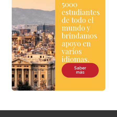
5000
estudiantes
de todo el
mundo y
brindamos
apoyo en
varios
idiomas.
Saber
más