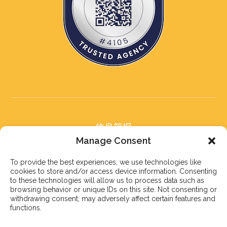
信息简报
订阅我们的信息简报
Manage Consent
To provide the best experiences, we use technologies like
cookies to store and/or access device information. Consenting
to these technologies will allow us to process data such as
browsing behavior or unique IDs on this site. Not consenting or
withdrawing consent, may adversely affect certain features and
订阅
functions.