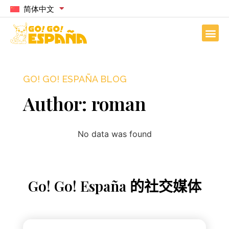
简体中文
GO! GO! ESPAÑA BLOG
Author:
roman
No data was found
Go! Go! España 的社交媒体