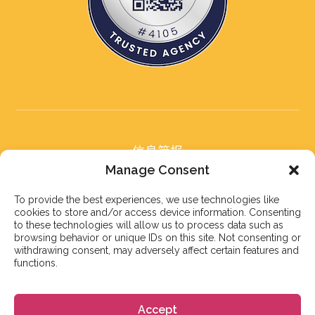
信息简报
订阅我们的信息简报
Manage Consent
To provide the best experiences, we use technologies like
cookies to store and/or access device information. Consenting
to these technologies will allow us to process data such as
browsing behavior or unique IDs on this site. Not consenting or
withdrawing consent, may adversely affect certain features and
订阅
functions.
Accept