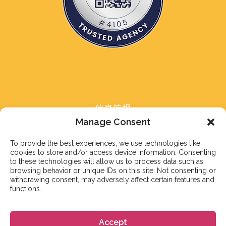
信息简报
订阅我们的信息简报
Manage Consent
To provide the best experiences, we use technologies like
cookies to store and/or access device information. Consenting
to these technologies will allow us to process data such as
browsing behavior or unique IDs on this site. Not consenting or
withdrawing consent, may adversely affect certain features and
订阅
functions.
Accept