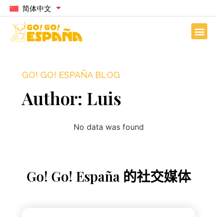
简体中文
GO! GO! ESPAÑA BLOG
Author:
Luis
No data was found
Go! Go! España 的社交媒体