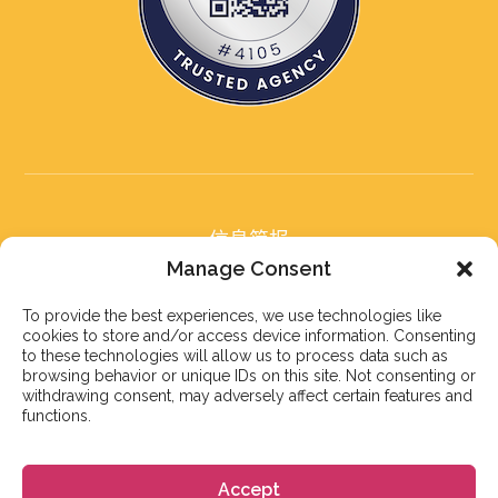
信息简报
订阅我们的信息简报
Manage Consent
To provide the best experiences, we use technologies like
cookies to store and/or access device information. Consenting
to these technologies will allow us to process data such as
browsing behavior or unique IDs on this site. Not consenting or
withdrawing consent, may adversely affect certain features and
订阅
functions.
Accept