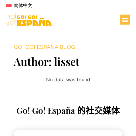
简体中文
GO! GO! ESPAÑA BLOG
Author:
lisset
No data was found
Go! Go! España 的社交媒体