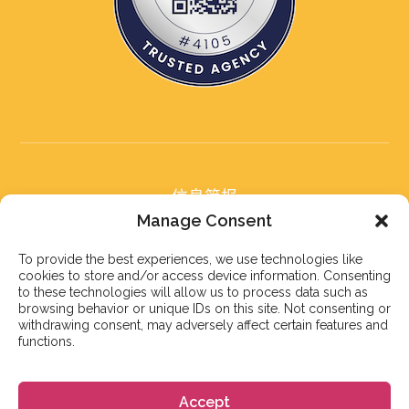
信息简报
订阅我们的信息简报
Manage Consent
To provide the best experiences, we use technologies like
cookies to store and/or access device information. Consenting
to these technologies will allow us to process data such as
browsing behavior or unique IDs on this site. Not consenting or
withdrawing consent, may adversely affect certain features and
订阅
functions.
Accept