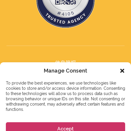
信息简报
订阅我们的信息简报
Manage Consent
To provide the best experiences, we use technologies like
cookies to store and/or access device information. Consenting
to these technologies will allow us to process data such as
browsing behavior or unique IDs on this site. Not consenting or
withdrawing consent, may adversely affect certain features and
订阅
functions.
Accept