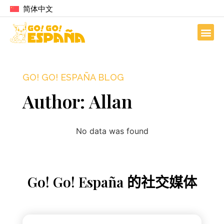
简体中文
GO! GO! ESPAÑA BLOG
Author:
Allan
No data was found
Go! Go! España 的社交媒体