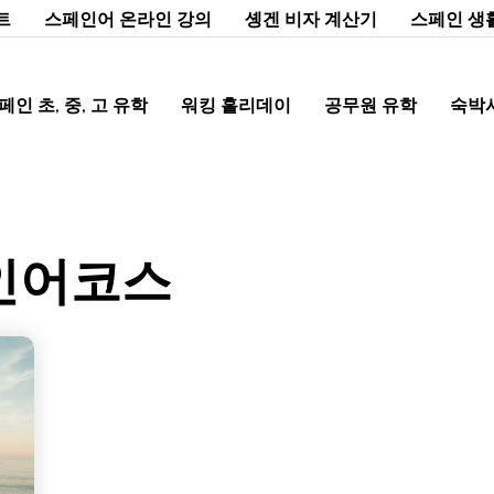
트
스페인어 온라인 강의
솅겐 비자 계산기
스페인 생
페인 초, 중, 고 유학
워킹 홀리데이
공무원 유학
숙박
페인어코스