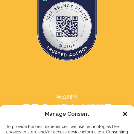
뉴스레터
구독 후 저희 뉴스레터를
받아보세요
Manage Consent
To provide the best experiences, we use technologies like
cookies to store and/or access device information. Consenting