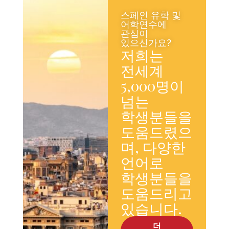
스페인 유학 및
어학연수에
관심이
있으신가요?
저희는
전세계
5,000명이
넘는
학생분들을
도움드렸으
며, 다양한
언어로
학생분들을
도움드리고
있습니다.
더