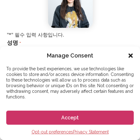
"*" 필수 입력 사항입니다.
성명
*
Manage Consent
To provide the best experiences, we use technologies like
이름
cookies to store and/or access device information. Consenting
to these technologies will allow us to process data such as
browsing behavior or unique IDs on this site. Not consenting or
withdrawing consent, may adversely affect certain features and
functions.
성
이메일 주소
*
Accept
Opt-out preferences
Privacy Statement