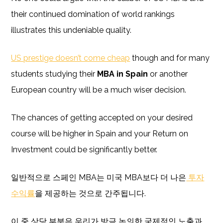
their continued domination of world rankings
illustrates this undeniable quality.
US prestige doesn’t come cheap
though and for many
students studying their
MBA in Spain
or another
European country will be a much wiser decision.
The chances of getting accepted on your desired
course will be higher in Spain and your Return on
Investment could be significantly better.
일반적으로 스페인 MBA는 미국 MBA보다 더 나은
투자
수익률
을 제공하는 것으로 간주됩니다.
이 중 상당 부분은 우리가 방금 논의한 국제적인 노출과