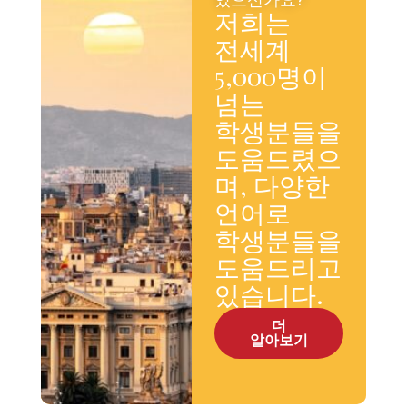
저희는
전세계
5,000명이
넘는
학생분들을
도움드렸으
며, 다양한
언어로
학생분들을
도움드리고
있습니다.
더
알아보기