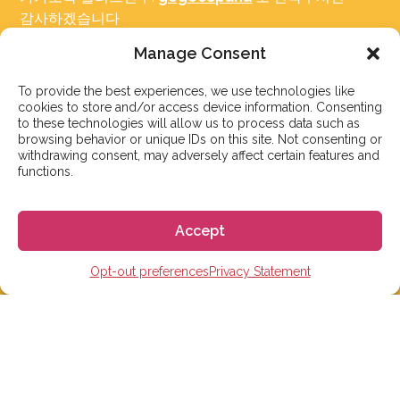
감사하겠습니다
Manage Consent
서울 성동구 아차산로7길 15-1, 효정빌딩 3층, 306호
To provide the best experiences, we use technologies like
————————————
cookies to store and/or access device information. Consenting
to these technologies will allow us to process data such as
카카오톡 플러스친구: 고고에스파냐
browsing behavior or unique IDs on this site. Not consenting or
Tel: 02-465-7555
withdrawing consent, may adversely affect certain features and
이메일: info@gogoespana.com
functions.
————————————
Accept
사업자등록번호: 810-87-00524
Opt-out preferences
Privacy Statement
(주)고고월드 대표이사: Davide Rossi
스페인 유학 및 어학연수