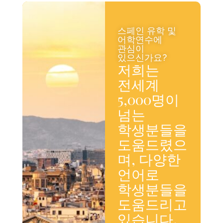
스페인 유학 및
어학연수에
관심이
있으신가요?
저희는
전세계
5,000명이
넘는
학생분들을
도움드렸으
며, 다양한
언어로
학생분들을
도움드리고
있습니다.