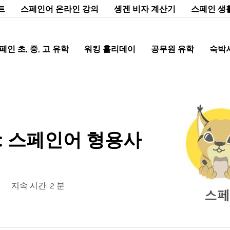
트
스페인어 온라인 강의
솅겐 비자 계산기
스페인 생
페인 초, 중, 고 유학
워킹 홀리데이
공무원 유학
숙박
 : 스페인어 형용사
지속 시간:
2
분