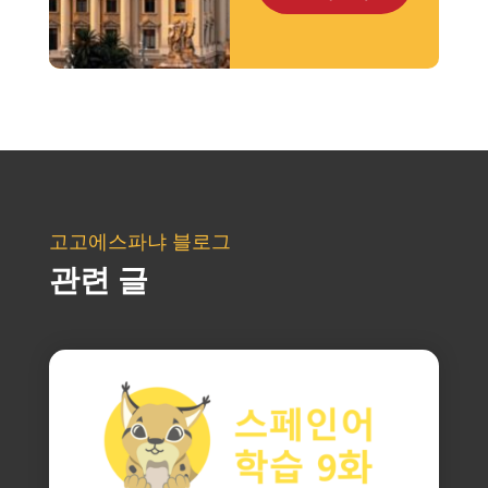
고고에스파냐 블로그
관련 글