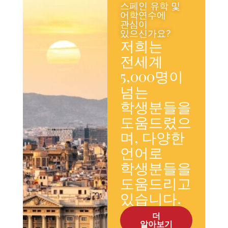
스페인 유학 및
어학연수에
관심이
있으신가요?
저희는
전세계
5,000명이
넘는
학생분들을
도움드렸으
며, 다양한
언어로
학생분들을
도움드리고
있습니다.
더
알아보기