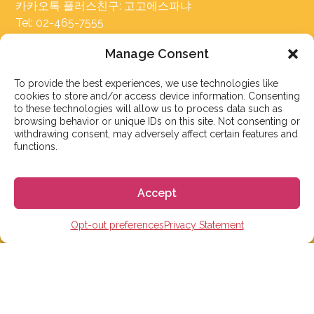
카카오톡 플러스친구: 고고에스파냐
Tel: 02-465-7555
이메일: info@gogoespana.com
Manage Consent
————————————
To provide the best experiences, we use technologies like
cookies to store and/or access device information. Consenting
사업자등록번호: 810-87-00524
to these technologies will allow us to process data such as
browsing behavior or unique IDs on this site. Not consenting or
(주)고고월드 대표이사: Davide Rossi
withdrawing consent, may adversely affect certain features and
functions.
Accept
스페인 유학 및 어학연수
Opt-out preferences
Privacy Statement
스페인 어학원
스페인 수능 준비반
스페인 대학