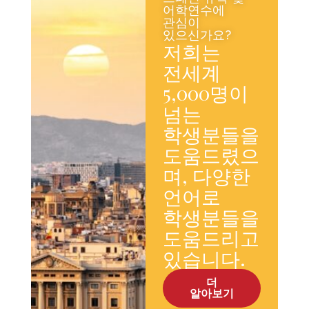
어학연수에
관심이
있으신가요?
저희는
전세계
5,000명이
넘는
학생분들을
도움드렸으
며, 다양한
언어로
학생분들을
도움드리고
있습니다.
더
알아보기