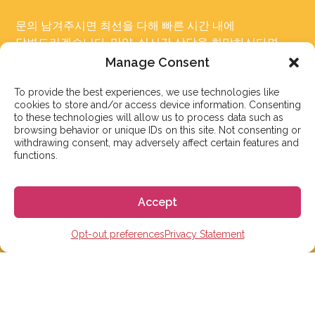
문의 남겨주시면 최선을 다해 빠른 시간 내에
답변드리겠습니다. 만약, 실시간 상담을 희망하신다면
카카오톡 플러스친구:
gogoespana
로 연락주시면
Manage Consent
감사하겠습니다
To provide the best experiences, we use technologies like
cookies to store and/or access device information. Consenting
서울 성동구 아차산로7길 15-1, 효정빌딩 3층, 306호
to these technologies will allow us to process data such as
browsing behavior or unique IDs on this site. Not consenting or
————————————
withdrawing consent, may adversely affect certain features and
functions.
카카오톡 플러스친구: 고고에스파냐
Tel: 02-465-7555
이메일: info@gogoespana.com
Accept
————————————
Opt-out preferences
Privacy Statement
사업자등록번호: 810-87-00524
(주)고고월드 대표이사: Davide Rossi