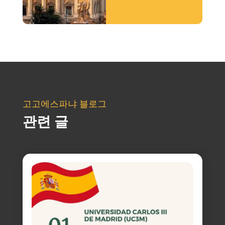
고고에스파냐 블로그
관련 글