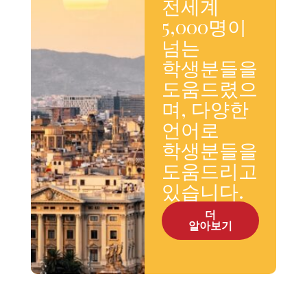
전세계
5,000명이
넘는
학생분들을
도움드렸으
며, 다양한
언어로
학생분들을
도움드리고
있습니다.
더
알아보기