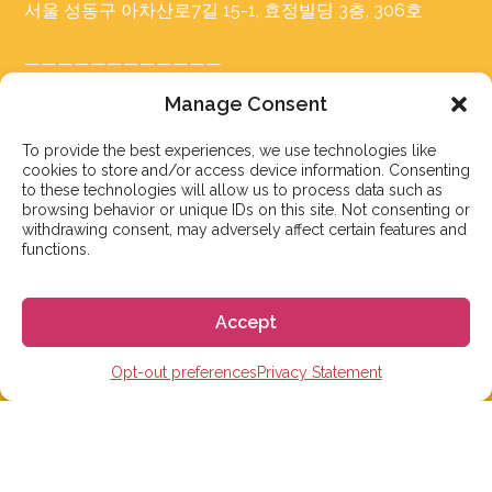
서울 성동구 아차산로7길 15-1, 효정빌딩 3층, 306호
————————————
카카오톡 플러스친구: 고고에스파냐
Manage Consent
Tel: 02-465-7555
이메일: info@gogoespana.com
To provide the best experiences, we use technologies like
cookies to store and/or access device information. Consenting
to these technologies will allow us to process data such as
————————————
browsing behavior or unique IDs on this site. Not consenting or
withdrawing consent, may adversely affect certain features and
사업자등록번호: 810-87-00524
functions.
(주)고고월드 대표이사: Davide Rossi
Accept
Opt-out preferences
Privacy Statement
스페인 유학 및 어학연수
스페인 어학원