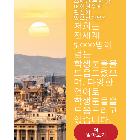
스페인 유학 및
어학연수에
관심이
있으신가요?
저희는
전세계
5,000명이
넘는
학생분들을
도움드렸으
며, 다양한
언어로
학생분들을
도움드리고
있습니다.
더
알아보기