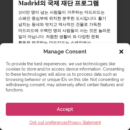
Madrid의 국제 재단 프로그램
300만 명이 넘는 사람들이 거주하는 마드리드는
스페인 중심부에 위치한 분주한 도시입니다. 활기
넘치는 동네와 멋지고 역사적인 건물로 가득한
마드리드에 수백만 명의 사람들이 사는 것은 놀라운
일이 아닙니다. 저렴한 생활비 와 다양한 문화
활동을 제공하는 마드리드는 스페인에서
공부 하려는 학생들에게 부인할 수 없는 훌륭한
Manage Consent
장소입니다 . 마드리드 카를로스 3세 대학교의 국제
재단 프로그램 과 같은 특정 프로그램에 대한 정보를
To provide the best experiences, we use technologies like
찾고 계신다면 저희가 도와드리겠습니다. 유망한...
cookies to store and/or access device information. Consenting
to these technologies will allow us to process data such as
browsing behavior or unique IDs on this site. Not consenting or
withdrawing consent, may adversely affect certain features and
functions.
Accept
Opt-out preferences
Privacy Statement