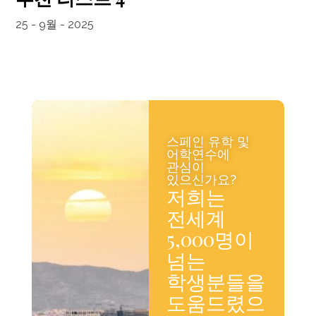
25 - 9월 - 2025
스페인 유학 및
어학연수에
관심이
있으신가요?
저희는
전세계
5,000명이
넘는
학생분들을
도움드렸으