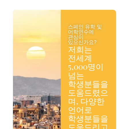
스페인 유학 및
어학연수에
관심이
있으신가요?
저희는
전세계
5,000명이
넘는
학생분들을
도움드렸으
며, 다양한
언어로
학생분들을
도움드리고