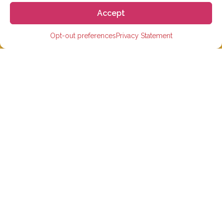
Accept
Nuestro objetivo es responder a nuestros estudiantes
Opt-out preferences
Privacy Statement
dentro de 3 días hábiles. Sin embargo, durante la
temporada alta o debido a días festivos, en ocasiones
puede llevar un poco más de tiempo. Pero no te
preocupes, ¡estaremos en contacto lo antes posible!
Correo electrónico:
info@gogoespana.com
ESTUDIAR EN ESPAÑA
Escuelas de español
Escuelas de preparación para la universidad