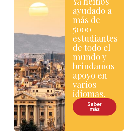
Ya hemos
ayudado a
más de
5000
estudiantes
de todo el
mundo y
brindamos
apoyo en
varios
idiomas.
Saber
más