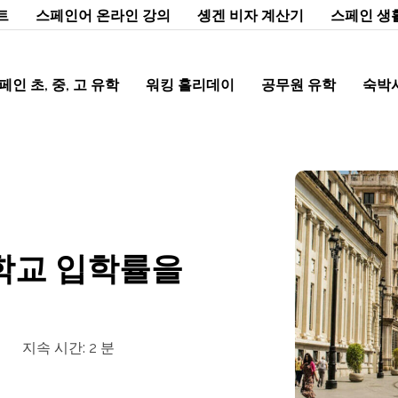
트
스페인어 온라인 강의
솅겐 비자 계산기
스페인 생
페인 초, 중, 고 유학
워킹 홀리데이
공무원 유학
숙박
대학교 입학률을
지속 시간:
2
분