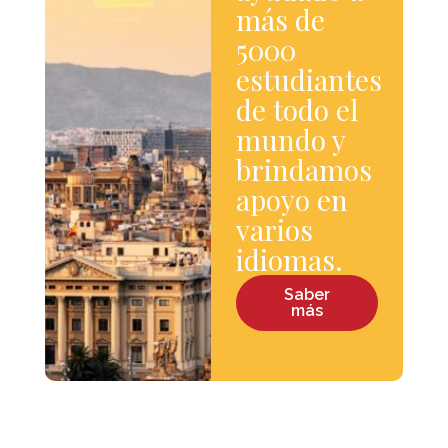
más de
5000
estudiantes
de todo el
mundo y
brindamos
apoyo en
varios
idiomas.
Saber
más