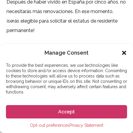
Después de haber vivido en España por cinco años, no
necesitarás más renovaciones. En ese momento,
¡serás elegible para solicitar el estatus de residente
permanente!
Manage Consent
Solicita ya tu visa de
To provide the best experiences, we use technologies like
cónyuge para España
cookies to store and/or access device information. Consenting
to these technologies will allow us to process data such as
browsing behavior or unique IDs on this site. Not consenting or
La
visa de cónyuge
para España es un tipo particular
withdrawing consent, may adversely affect certain features and
functions.
de visa que permite a los miembros de la familia
reunirse con sus seres queridos que ya viven en
Accept
España.
Opt-out preferences
Privacy Statement
Si esta es tu situación y la de tu cónyuge, y tienes