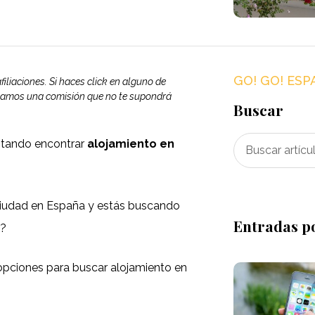
GO! GO! ESP
filiaciones. Si haces click en alguno de
cibamos una comisión que no te supondrá
Buscar
entando encontrar
alojamiento en
iudad en España y estás buscando
Entradas p
o?
 opciones para buscar alojamiento en