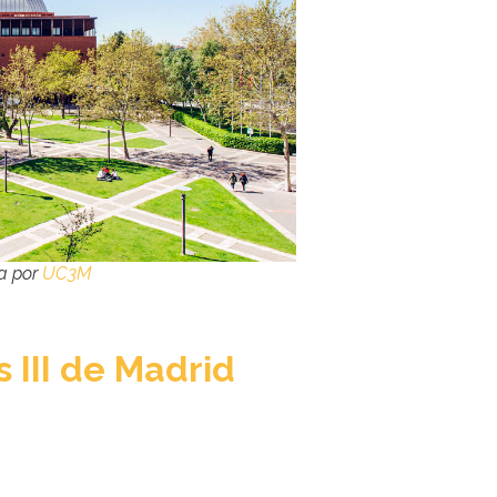
ía por
UC3M
 III de Madrid