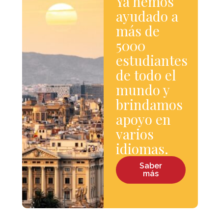
Ya hemos
ayudado a
más de
5000
estudiantes
de todo el
mundo y
brindamos
apoyo en
varios
idiomas.
Saber
más