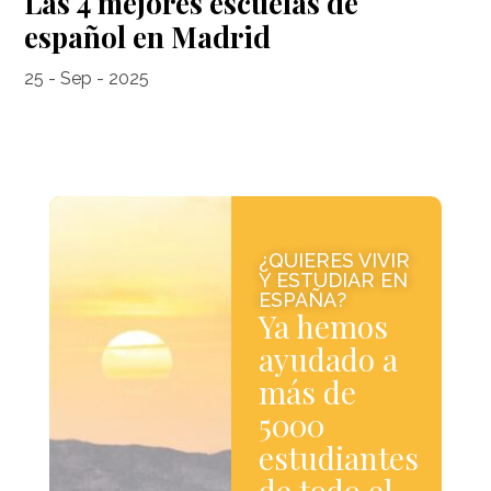
Las 4 mejores escuelas de
español en Madrid
25 - Sep - 2025
¿QUIERES VIVIR
Y ESTUDIAR EN
ESPAÑA?
Ya hemos
ayudado a
más de
5000
estudiantes
de todo el