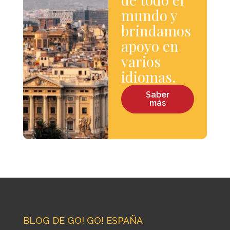
mundo y
brindamos
apoyo en
varios
idiomas.
Saber
más
BLOG DE GO! GO! ESPAÑA