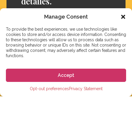
detalles.
Manage Consent
Preguntas frecuentes
To provide the best experiences, we use technologies like
cookies to store and/or access device information. Consenting
to these technologies will allow us to process data such as
browsing behavior or unique IDs on this site. Not consenting or
withdrawing consent, may adversely affect certain features and
functions.
Accept
Opt-out preferences
Privacy Statement
Nuestro objetivo es responder a nuestros estudiantes
dentro de 3 días hábiles. Sin embargo, durante la
temporada alta o debido a días festivos, en ocasiones