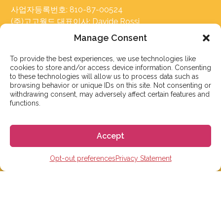
사업자등록번호: 810-87-00524
(주)고고월드 대표이사: Davide Rossi
Manage Consent
To provide the best experiences, we use technologies like
cookies to store and/or access device information. Consenting
to these technologies will allow us to process data such as
browsing behavior or unique IDs on this site. Not consenting or
스페인 유학 및 어학연수
withdrawing consent, may adversely affect certain features and
functions.
스페인 어학원
스페인 수능 준비반
Accept
스페인 대학
Opt-out preferences
Privacy Statement
스페인 초, 중, 고 유학
온라인 스페인어 학습
단기 어학연수