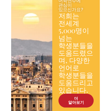
어학연수에
관심이
있으신가요?
저희는
전세계
5,000명이
넘는
학생분들을
도움드렸으
며, 다양한
언어로
학생분들을
도움드리고
있습니다.
더
알아보기