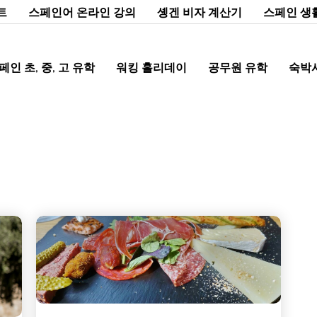
트
스페인어 온라인 강의
솅겐 비자 계산기
스페인 생
페인 초, 중, 고 유학
워킹 홀리데이
공무원 유학
숙박