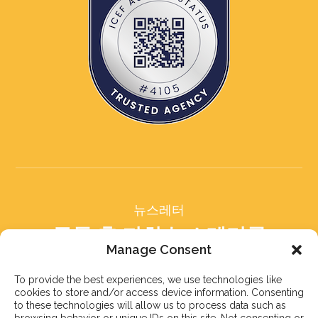
뉴스레터
구독 후 저희 뉴스레터를
받아보세요
Manage Consent
To provide the best experiences, we use technologies like
cookies to store and/or access device information. Consenting
to these technologies will allow us to process data such as