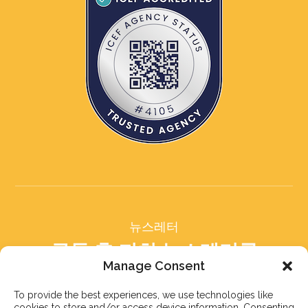
뉴스레터
구독 후 저희 뉴스레터를
받아보세요
Manage Consent
To provide the best experiences, we use technologies like
cookies to store and/or access device information. Consenting