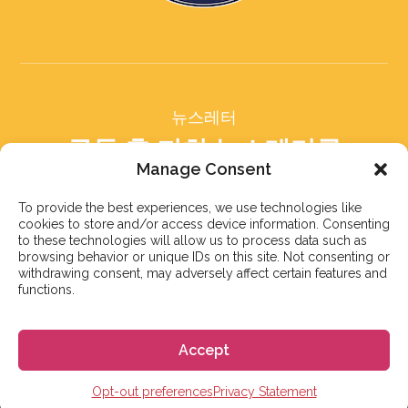
뉴스레터
구독 후 저희 뉴스레터를
받아보세요
Manage Consent
To provide the best experiences, we use technologies like
cookies to store and/or access device information. Consenting
to these technologies will allow us to process data such as
browsing behavior or unique IDs on this site. Not consenting or
withdrawing consent, may adversely affect certain features and
구독하기
functions.
Accept
© 2023 株式会社GoGo
Opt-out preferences
Privacy Statement
World