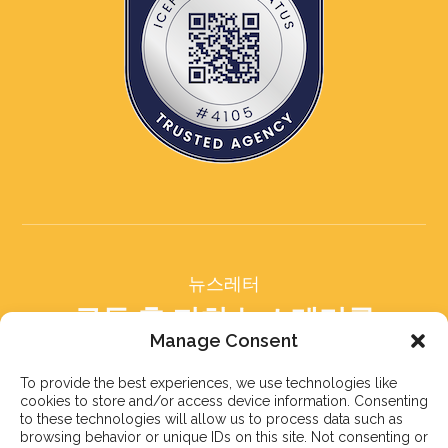
뉴스레터
구독 후 저희 뉴스레터를
받아보세요
Manage Consent
To provide the best experiences, we use technologies like
cookies to store and/or access device information. Consenting
to these technologies will allow us to process data such as
browsing behavior or unique IDs on this site. Not consenting or