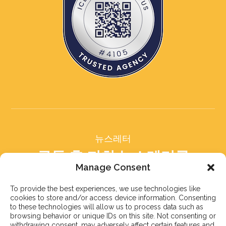
뉴스레터
구독 후 저희 뉴스레터를
받아보세요
Manage Consent
To provide the best experiences, we use technologies like
cookies to store and/or access device information. Consenting
to these technologies will allow us to process data such as
browsing behavior or unique IDs on this site. Not consenting or
withdrawing consent, may adversely affect certain features and