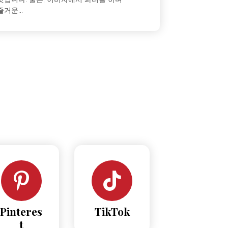
즐거운...
Pinteres
TikTok
t