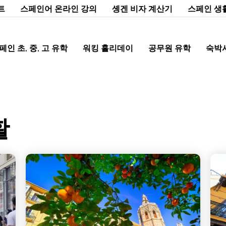
트
스페인어 온라인 강의
솅겐 비자 계산기
스페인 생
페인 초, 중, 고 유학
워킹 홀리데이
공무원 유학
숙박
활