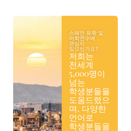
스페인 유학 및
어학연수에
관심이
있으신가요?
저희는
전세계
5,000명이
넘는
학생분들을
도움드렸으
며, 다양한
언어로
학생분들을