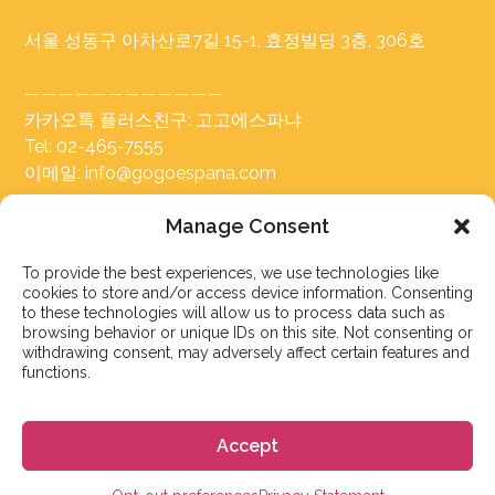
서울 성동구 아차산로7길 15-1, 효정빌딩 3층, 306호
————————————
카카오톡 플러스친구: 고고에스파냐
Tel: 02-465-7555
이메일: info@gogoespana.com
Manage Consent
————————————
To provide the best experiences, we use technologies like
사업자등록번호: 810-87-00524
cookies to store and/or access device information. Consenting
(주)고고월드 대표이사: Davide Rossi
to these technologies will allow us to process data such as
browsing behavior or unique IDs on this site. Not consenting or
withdrawing consent, may adversely affect certain features and
functions.
Accept
스페인 유학 및 어학연수
스페인 어학원