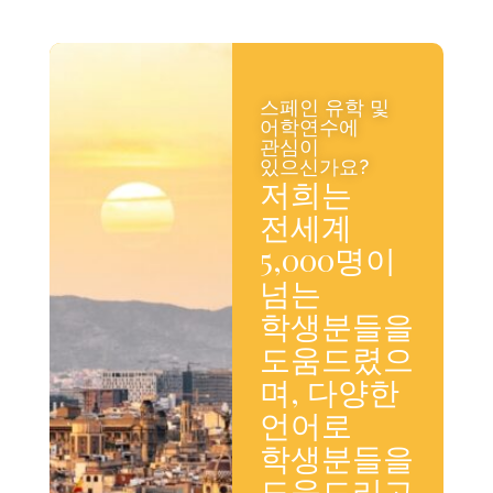
스페인 유학 및
어학연수에
관심이
있으신가요?
저희는
전세계
5,000명이
넘는
학생분들을
도움드렸으
며, 다양한
언어로
학생분들을
도움드리고