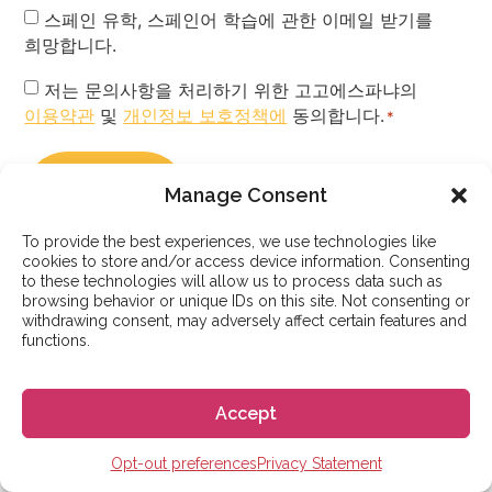
Newsletter
스페인 유학, 스페인어 학습에 관한 이메일 받기를
희망합니다.
Privacy
저는 문의사항을 처리하기 위한 고고에스파냐의
이용약관
및
개인정보 보호정책에
동의합니다.
Policy
*
*
Manage Consent
To provide the best experiences, we use technologies like
cookies to store and/or access device information. Consenting
to these technologies will allow us to process data such as
browsing behavior or unique IDs on this site. Not consenting or
withdrawing consent, may adversely affect certain features and
functions.
Accept
고고에스파냐
문의사항이 있으신가요?
Opt-out preferences
Privacy Statement