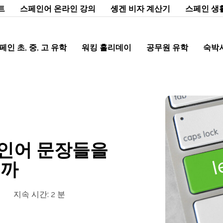
트
스페인어 온라인 강의
솅겐 비자 계산기
스페인 생
페인 초, 중, 고 유학
워킹 홀리데이
공무원 유학
숙박
인어 문장들을
을까
지속 시간:
2
분