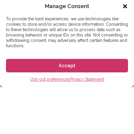
카카오톡 플러스친구: 고고에스파냐
Manage Consent
Tel: 02-465-7555
이메일: info@gogoespana.com
To provide the best experiences, we use technologies like
cookies to store and/or access device information. Consenting
to these technologies will allow us to process data such as
————————————
browsing behavior or unique IDs on this site. Not consenting or
withdrawing consent, may adversely affect certain features and
사업자등록번호: 810-87-00524
functions.
(주)고고월드 대표이사: Davide Rossi
Accept
Opt-out preferences
Privacy Statement
스페인 유학 및 어학연수
스페인 어학원
스페인 수능 준비반
스페인 대학