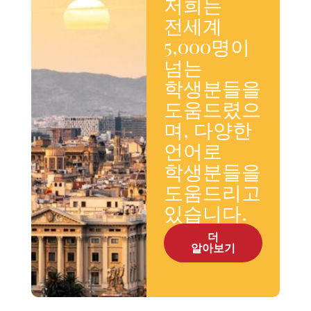
저희는
전세계
5,000명이
넘는
학생분들을
도움드렸으
며, 다양한
언어로
학생분들을
도움드리고
있습니다.
더
알아보기