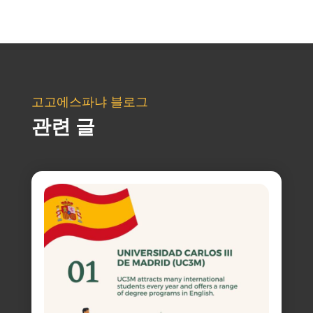
고고에스파냐 블로그
관련 글