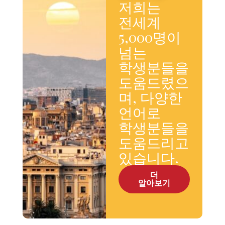
저희는
전세계
5,000명이
넘는
학생분들을
도움드렸으
며, 다양한
언어로
학생분들을
도움드리고
있습니다.
더
알아보기