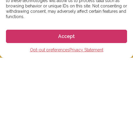
to these technologies will allow us to process data such as
browsing behavior or unique IDs on this site. Not consenting or
카카오톡 플러스친구:
gogoespana
로 연락주시면
withdrawing consent, may adversely affect certain features and
감사하겠습니다
functions.
서울 성동구 아차산로7길 15-1, 효정빌딩 3층, 306호
Accept
————————————
카카오톡 플러스친구: 고고에스파냐
Opt-out preferences
Privacy Statement
Tel: 02-465-7555
이메일: info@gogoespana.com
————————————
사업자등록번호: 810-87-00524
(주)고고월드 대표이사: Davide Rossi