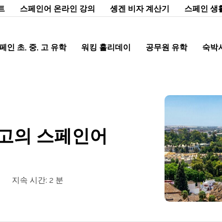
트
스페인어 온라인 강의
솅겐 비자 계산기
스페인 생
페인 초, 중, 고 유학
워킹 홀리데이
공무원 유학
숙박
고의 스페인어
지속 시간:
2
분