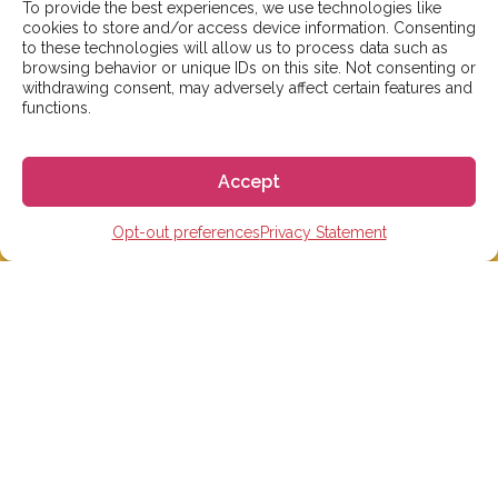
To provide the best experiences, we use technologies like
카카오톡 플러스친구: 고고에스파냐
cookies to store and/or access device information. Consenting
Tel: 02-465-7555
to these technologies will allow us to process data such as
browsing behavior or unique IDs on this site. Not consenting or
이메일: info@gogoespana.com
withdrawing consent, may adversely affect certain features and
functions.
————————————
사업자등록번호: 810-87-00524
Accept
(주)고고월드 대표이사: Davide Rossi
Opt-out preferences
Privacy Statement
스페인 유학 및 어학연수
스페인 어학원
스페인 수능 준비반
스페인 대학