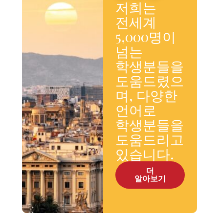
저희는
전세계
5,000명이
넘는
학생분들을
도움드렸으
며, 다양한
언어로
학생분들을
도움드리고
있습니다.
더
알아보기