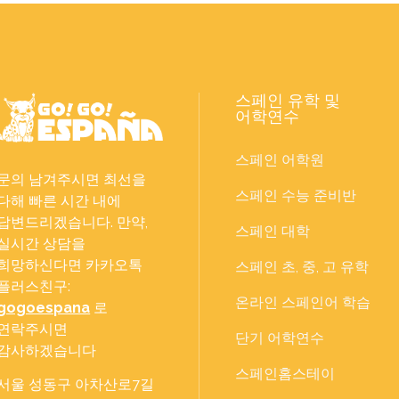
스페인 유학 및
어학연수
스페인 어학원
문의 남겨주시면 최선을
스페인 수능 준비반
다해 빠른 시간 내에
답변드리겠습니다. 만약,
스페인 대학
실시간 상담을
희망하신다면 카카오톡
스페인 초, 중, 고 유학
플러스친구:
온라인 스페인어 학습
gogoespana
로
연락주시면
단기 어학연수
감사하겠습니다
스페인홈스테이
서울 성동구 아차산로7길