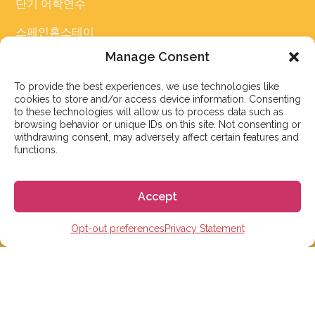
단기 어학연수
스페인홈스테이
Manage Consent
숙박시설
To provide the best experiences, we use technologies like
cookies to store and/or access device information. Consenting
링크
to these technologies will allow us to process data such as
browsing behavior or unique IDs on this site. Not consenting or
FAQ
withdrawing consent, may adversely affect certain features and
functions.
스페인어 레벨 테스트
스페인어 수업료 비교 확인하기
Accept
스페인 생활 물가 계산기
Opt-out preferences
Privacy Statement
솅겐 비자 계산기
블로그
리뷰 영상