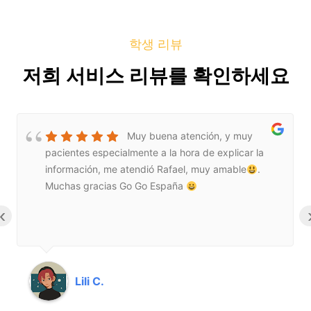
학생 리뷰
저희 서비스 리뷰를 확인하세요
Muy buena atención, y muy
pacientes especialmente a la hora de explicar la
información, me atendió Rafael, muy amable
.
Muchas gracias Go Go España
‹
Lili C.